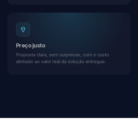
Preço justo
Proposta clara, sem surpresas, com o custo
alinhado ao valor real da solução entregue.