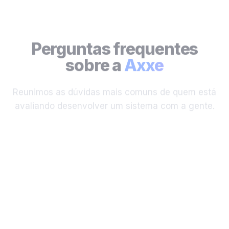
Perguntas frequentes
sobre a
Axxe
Reunimos as dúvidas mais comuns de quem está
avaliando desenvolver um sistema com a gente.
Ainda tem dúvidas?
Fale com a nossa equipe e receba uma
avaliação sem compromisso sobre o seu
projeto.
Resposta rápida