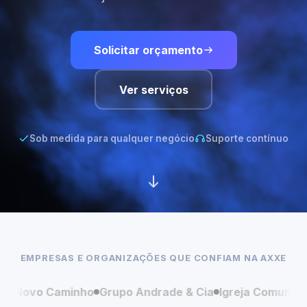
Solicitar orçamento
Ver serviços
Sob medida para qualquer negócio
Suporte contínuo
EMPRESAS E ORGANIZAÇÕES QUE CONFIAM NA AXXE
aminho
Grupo Andrade & Cia
Igreja Comunidade Viva
Me