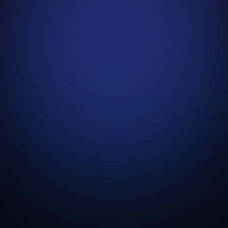
Conte sobre o seu
projeto
e receba um orçamento
Preencha o formulário com algumas informações e
nossa equipe entra em contato com uma proposta
personalizada para o seu negócio.
Resposta em até 1 dia útil
Diagnóstico inicial sem compromisso
Proposta clara, com escopo e prazo definidos
Nome